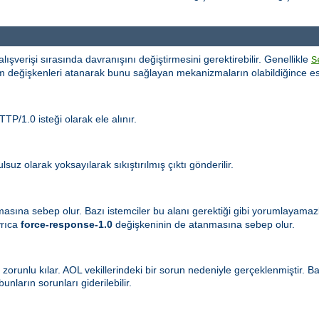
i alışverişi sırasında davranışını değiştirmesini gerektirebilir. Genellikle
S
m değişkenleri atanarak bunu sağlayan mekanizmaların olabildiğince es
TP/1.0 isteği olarak ele alınır.
suz olarak yoksayılarak sıkıştırılmış çıktı gönderilir.
masına sebep olur. Bazı istemciler bu alanı gerektiği gibi yorumlayama
yrıca
force-response-1.0
değişkeninin de atanmasına sebep olur.
 zorunlu kılar. AOL vekillerindeki bir sorun nedeniyle gerçeklenmiştir. 
nların sorunları giderilebilir.