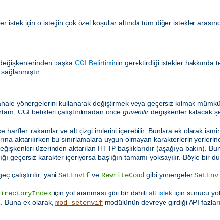
 istek için o isteğin çok özel koşullar altında tüm diğer istekler arasınd
 değişkenlerinden başka
CGI Belirtimi
nin gerektirdiği istekler hakkında t
 sağlanmıştır.
hale yönergelerini kullanarak değiştirmek veya geçersiz kılmak mümkün
rtam, CGI betikleri çalıştırılmadan önce
güvenilir
değişkenler kalacak şe
e harfler, rakamlar ve alt çizgi imlerini içerebilir. Bunlara ek olarak ismi
ına aktarılırken bu sınırlamalara uygun olmayan karakterlerin yerlerine a
değişkenleri üzerinden aktarılan HTTP başlıklarıdır (aşağıya bakın). Bu
lığı geçersiz karakter içeriyorsa başlığın tamamı yoksayılır. Böyle bir
ç çalıştırılır, yani
ve
gibi yönergeler
SetEnvIf
RewriteCond
SetEnv
için yol aranması gibi bir dahili
alt istek
için sunucu yo
DirectoryIndex
Z. Buna ek olarak,
modülünün devreye girdiği API fazları
mod_setenvif