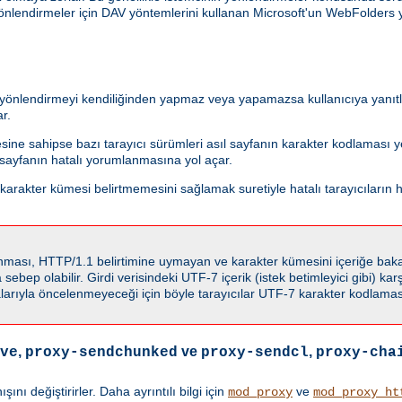
önlendirmeler için DAV yöntemlerini kullanan Microsoft'un WebFolders y
i yönlendirmeyi kendiliğinden yapmaz veya yapamazsa kullanıcıya yanıtla
r.
esine sahipse bazı tarayıcı sürümleri asıl sayfanın karakter kodlaması
f sayfanın hatalı yorumlanmasına yol açar.
rakter kümesi belirtmemesini sağlamak suretiyle hatalı tarayıcıların h
llanması, HTTP/1.1 belirtimine uymayan ve karakter kümesini içeriğe ba
ebep olabilir. Girdi verisindeki UTF-7 içerik (istek betimleyici gibi) karşı
rıyla öncelenmeyeceği için böyle tarayıcılar UTF-7 karakter kodlaması
,
ve
,
ve
proxy-sendchunked
proxy-sendcl
proxy-cha
ı değiştirirler. Daha ayrıntılı bilgi için
ve
mod_proxy
mod_proxy_ht