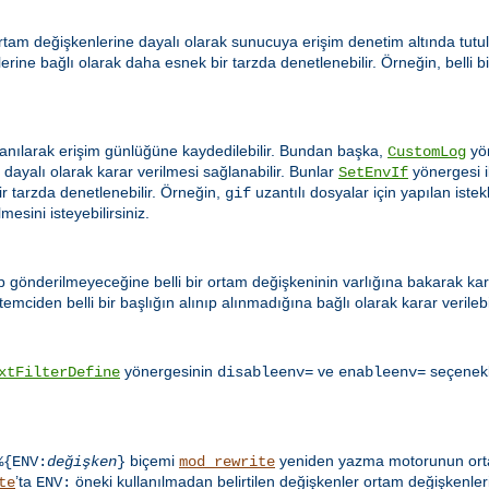
tam değişkenlerine dayalı olarak sunucuya erişim denetim altında tutula
iklerine bağlı olarak daha esnek bir tarzda denetlenebilir. Örneğin, belli 
anılarak erişim günlüğüne kaydedilebilir. Bundan başka,
yön
CustomLog
ayalı olarak karar verilmesi sağlanabilir. Bunlar
yönergesi il
SetEnvIf
ir tarzda denetlenebilir. Örneğin,
uzantılı dosyalar için yapılan ist
gif
esini isteyebilirsiniz.
ip gönderilmeyeceğine belli bir ortam değişkeninin varlığına bakarak karar
emciden belli bir başlığın alınıp alınmadığına bağlı olarak karar verilebil
yönergesinin
ve
seçenekle
xtFilterDefine
disableenv=
enableenv=
biçemi
yeniden yazma motorunun ortam
%{ENV:
değişken
}
mod_rewrite
’ta
öneki kullanılmadan belirtilen değişkenler ortam değişkenleri
te
ENV: