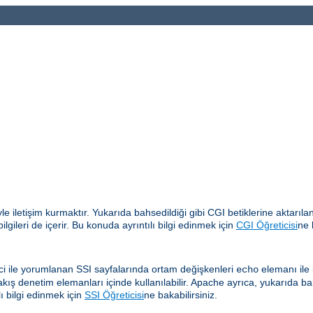
yle iletişim kurmaktır. Yukarıda bahsedildiği gibi CGI betiklerine aktar
gileri de içerir. Bu konuda ayrıntılı bilgi edinmek için
CGI Öğreticisi
ne 
i ile yorumlanan SSI sayfalarında ortam değişkenleri
elemanı ile b
echo
akış denetim elemanları içinde kullanılabilir. Apache ayrıca, yukarıda ba
ı bilgi edinmek için
SSI Öğreticisi
ne bakabilirsiniz.