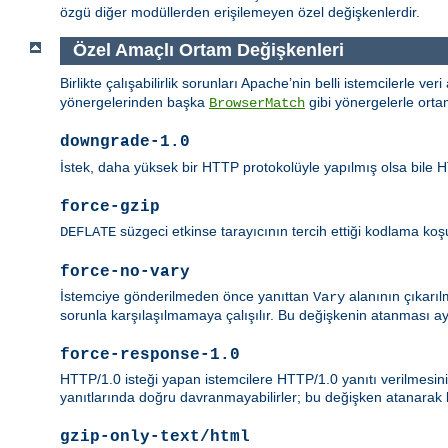
özgü diğer modüllerden erişilemeyen özel değişkenlerdir.
Özel Amaçlı Ortam Değişkenleri
Birlikte çalışabilirlik sorunları Apache’nin belli istemcilerle ver
yönergelerinden başka
gibi yönergelerle orta
BrowserMatch
downgrade-1.0
İstek, daha yüksek bir HTTP protokolüyle yapılmış olsa bile HT
force-gzip
süzgeci etkinse tarayıcının tercih ettiği kodlama koşul
DEFLATE
force-no-vary
İstemciye gönderilmeden önce yanıttan
alanının çıkarıl
Vary
sorunla karşılaşılmamaya çalışılır. Bu değişkenin atanması a
force-response-1.0
HTTP/1.0 isteği yapan istemcilere HTTP/1.0 yanıtı verilmesini
yanıtlarında doğru davranmayabilirler; bu değişken atanarak bu
gzip-only-text/html