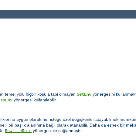
 temel yolu hiçbir koşula tabi olmayan
yönergesini kullanmakt
SetEnv
yönergesi kullanılabilir.
assEnv
lliklerine uygun olarak her isteğe özel değişkenler atayabilmek mümkün 
elli bir başlık alanınına bağlı olarak atanabilir. Daha da esnek bir m
ün
yönergesi ile sağlanmıştır.
RewriteRule