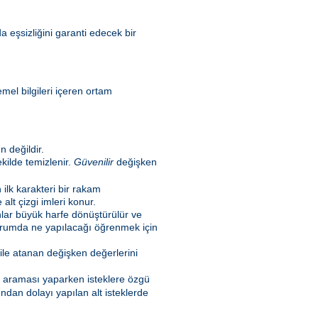
a eşsizliğini garanti edecek bir
emel bilgileri içeren ortam
 değildir.
kilde temizlenir.
Güvenilir
değişken
n ilk karakteri bir rakam
lt çizgi imleri konur.
nlar büyük harfe dönüştürülür ve
 durumda ne yapılacağı öğrenmek için
ile atanan değişken değerlerini
l araması yaparken isteklere özgü
ndan dolayı yapılan alt isteklerde