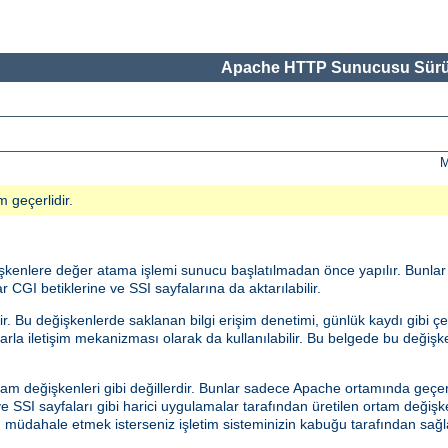
Apache HTTP Sunucusu Sürü
M
m geçerlidir.
eğişkenlere değer atama işlemi sunucu başlatılmadan önce yapılır. Bunla
r CGI betiklerine ve SSI sayfalarına da aktarılabilir.
 Bu değişkenlerde saklanan bilgi erişim denetimi, günlük kaydı gibi çeş
malarla iletişim mekanizması olarak da kullanılabilir. Bu belgede bu değiş
am değişkenleri gibi değillerdir. Bunlar sadece Apache ortamında geçerl
 SSI sayfaları gibi harici uygulamalar tarafından üretilen ortam değişk
an müdahale etmek isterseniz işletim sisteminizin kabuğu tarafından s