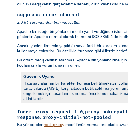
olur. Bu değişkenin gerçeklenme sebebi, dizin kaynaklarına y
suppress-error-charset
2.0.54 sürümünden beri mevcuttur.
Apache bir isteğe bir yönlendirme ile yanıt verdiğinde istemc
gösterilir. Apache normal olarak bu metni ISO-8859-1 ile kodla
Ancak, yönlendirmenin yapıldığı sayfa farklı bir karakter küm
kullanmaya çalışırlar. Bu özellikle Yunanca gibi dillerde hede
Bu ortam değişkeninin atanması Apache’nin yönlendirme için ka
kodlamasıyla yorumlamasını önler.
Güvenlik Uyarısı
Hata sayfalarının bir karakter kümesi belirtilmeksizin yo
tarayıcılarda (MSIE) karşı siteden betik saldırısı yorumuna s
engellemek için tasarlanmış normal önceleme mekanizmala
aldatılabilir.
,
force-proxy-request-1.0
proxy-nokeepali
,
response
proxy-initial-not-pooled
Bu yönergeler
modülünün normal protokol davranışın
mod_proxy