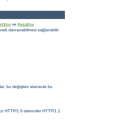
ve
etEnv
PassEnv
nek davranabilmesi sağlanabilir.
zlar, bu değişken atanarak bu
Bazı HTTP/1.0 istemciler HTTP/1.1