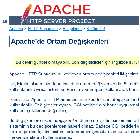
Apache
>
HTTP Sunucusu
>
Belgeleme
>
Sürüm 2.4
Apache’de Ortam Değişkenleri
Bu çeviri güncel olmayabilir. Son değişiklikler için İngilizce sürü
Apache HTTP Sunucusunu etkileyen ortam değişkenleri iki çeşittir.
İlki, işletim sisteminin denetimindeki ortam değişkenleridir. Bu d
kullanılabilir. Ayrıca, istenirse PassEnv yönergesi kullanılarak bunla
İkincisi ise, Apache HTTP Sunucusunun kendi ortam değişkenleridir.
kullanılabilir. Değişkenler ayrıca, CGI betikleri gibi harici uygula
kullanım şekillerine değinilmiştir.
Bu değişkenlere
ortam değişkenleri
dense de işletim sisteminin ort
sisteminin bu değişkenlerden haberi olmaz. Sadece CGI betikleri ve
haline gelirler. İşletim sistemi ortamına çalışmakta olan sunucud
mekanizmalarını kullanmalısınız.