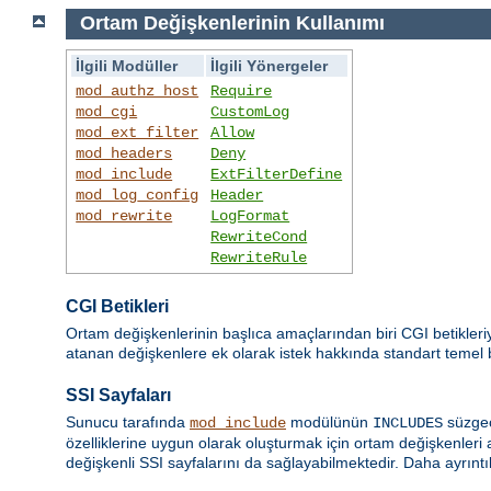
Ortam Değişkenlerinin Kullanımı
İlgili Modüller
İlgili Yönergeler
mod_authz_host
Require
mod_cgi
CustomLog
mod_ext_filter
Allow
mod_headers
Deny
mod_include
ExtFilterDefine
mod_log_config
Header
mod_rewrite
LogFormat
RewriteCond
RewriteRule
CGI Betikleri
Ortam değişkenlerinin başlıca amaçlarından biri CGI betikleri
atanan değişkenlere ek olarak istek hakkında standart temel bil
SSI Sayfaları
Sunucu tarafında
modülünün
süzgec
mod_include
INCLUDES
özelliklerine uygun olarak oluşturmak için ortam değişkenleri 
değişkenli SSI sayfalarını da sağlayabilmektedir. Daha ayrıntıl