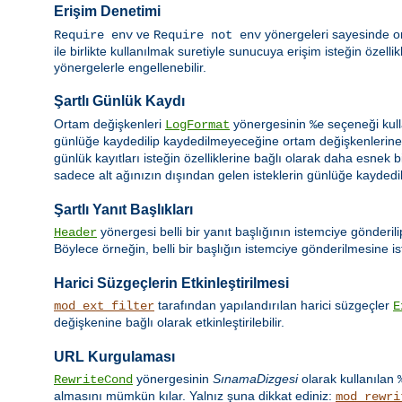
Erişim Denetimi
ve
yönergeleri sayesinde or
Require env
Require not env
ile birlikte kullanılmak suretiyle sunucuya erişim isteğin özell
yönergelerle engellenebilir.
Şartlı Günlük Kaydı
Ortam değişkenleri
yönergesinin
seçeneği kull
LogFormat
%e
günlüğe kaydedilip kaydedilmeyeceğine ortam değişkenlerine d
günlük kayıtları isteğin özelliklerine bağlı olarak daha esnek b
sadece alt ağınızın dışından gelen isteklerin günlüğe kaydedilm
Şartlı Yanıt Başlıkları
yönergesi belli bir yanıt başlığının istemciye gönderil
Header
Böylece örneğin, belli bir başlığın istemciye gönderilmesine ist
Harici Süzgeçlerin Etkinleştirilmesi
tarafından yapılandırılan harici süzgeçler
mod_ext_filter
E
değişkenine bağlı olarak etkinleştirilebilir.
URL Kurgulaması
yönergesinin
SınamaDizgesi
olarak kullanılan
RewriteCond
almasını mümkün kılar. Yalnız şuna dikkat ediniz:
mod_rewri