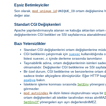
Eşsiz Betimleyiciler
Son olarak,
ortam değişkenine her
mod_unique_id
UNIQUE_ID
değer atar.
Standart CGI Değişkenleri
Apache yapılandırmasıyla atanan ve kabuğa aktarılan ortam
değişkenlerinin CGI betikleri ve SSI sayfalarınca atanabilmesi
Bazı Yetersizlikler
Standart CGI değişkenlerini ortam değişkenlerine müda
CGI betiklerini çalıştırmak için
kullanıldığında o
suexec
listesi
içinde derleme sırasında tanımlanır.
suexec.c
Taşınabilirlik adına, ortam değişkenlerinin isimleri sadec
olmamalıdır. Değişkenler CGI betiklerine ve SSI sayfalar
Bir özel durum, CGI betiklerine ve benzerlerine ortam 
sadece tireler altçizgilere dönüştürülür. Eğer HTTP baş
aşağıya
bakın.
İsteklerin işleme konması sırasında
yönergesi ge
SetEnv
görmezler.
ile dizin listesi oluşturulması veya bir
mod_autoindex
ortam değişkenleri alt istekler tarafından miras alınMA
yönergeleri ayrı ayrı değerlendirilMEZ.
SetEnvIf