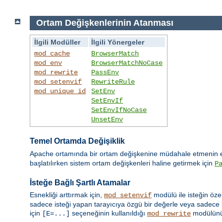
Ortam Değişkenlerinin Atanması
İlgili Modüller
İlgili Yönergeler
mod_cache
BrowserMatch
mod_env
BrowserMatchNoCase
mod_rewrite
PassEnv
mod_setenvif
RewriteRule
mod_unique_id
SetEnv
SetEnvIf
SetEnvIfNoCase
UnsetEnv
Temel Ortamda Değişiklik
Apache ortamında bir ortam değişkenine müdahale etmenin en
başlatılırken sistem ortam değişkenleri haline getirmek için
P
İsteğe Bağlı Şartlı Atamalar
Esnekliği arttırmak için,
modülü ile isteğin öze
mod_setenvif
sadece isteği yapan tarayıcıya özgü bir değerle veya sadece b
için
seçeneğinin kullanıldığı
modülün
[E=...]
mod_rewrite