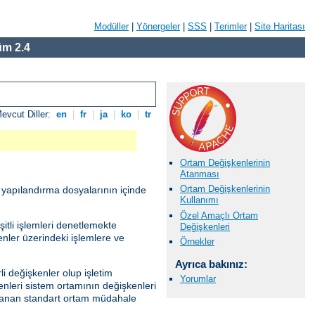
Modüller
|
Yönergeler
|
SSS
|
Terimler
|
Site Haritası
m 2.4
evcut Diller:
en
|
fr
|
ja
|
ko
|
tr
Ortam Değişkenlerinin
Atanması
Ortam Değişkenlerinin
r yapılandırma dosyalarının içinde
Kullanımı
Özel Amaçlı Ortam
itli işlemleri denetlemekte
Değişkenleri
kenler üzerindeki işlemlere ve
Örnekler
Ayrıca bakınız:
i değişkenler olup işletim
Yorumlar
enleri sistem ortamının değişkenleri
ağlanan standart ortam müdahale