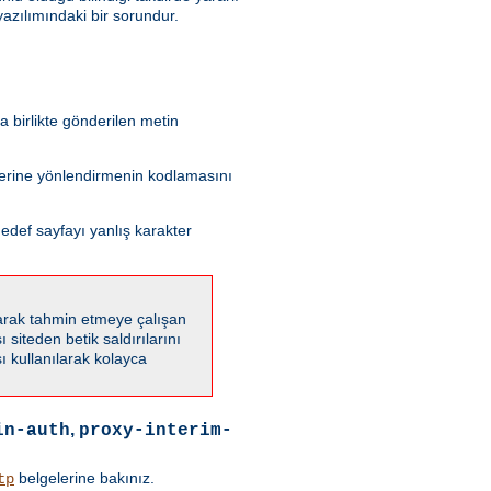
azılımındaki bir sorundur.
 birlikte gönderilen metin
 yerine yönlendirmenin kodlamasını
edef sayfayı yanlış karakter
karak tahmin etmeye çalışan
 siteden betik saldırılarını
 kullanılarak kolayca
,
in-auth
proxy-interim-
belgelerine bakınız.
tp