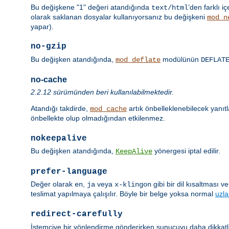
Bu değişkene "1" değeri atandığında
’den farklı iç
text/html
olarak saklanan dosyalar kullanıyorsanız bu değişkeni
mod_n
yapar).
no-gzip
Bu değişken atandığında,
modülünün
mod_deflate
DEFLAT
no-cache
2.2.12 sürümünden beri kullanılabilmektedir.
Atandığı takdirde,
artık önbelleklenebilecek yanıt
mod_cache
önbellekte olup olmadığından etkilenmez.
nokeepalive
Bu değişken atandığında,
yönergesi iptal edilir.
KeepAlive
prefer-language
Değer olarak
,
veya
gibi bir dil kısaltması 
en
ja
x-klingon
teslimat yapılmaya çalışılır. Böyle bir belge yoksa normal
uzl
redirect-carefully
İstemciye bir yönlendirme gönderirken sunucuyu daha dikkatli 