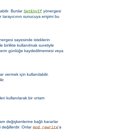
bilir. Bunlar
yönergesi
SetEnvIf
bir tarayıcının sunucuya erişimi bu
ergesi sayesinde isteklerin
e birlikte kullanılmak suretiyle
eklerin günlüğe kaydedilmemesi veya
 vermek için kullanılabilir.
ir.
ri kullanılarak bir ortam
 değişkenlerine bağlı kararlar
 değillerdir. Onlar
’a
mod_rewrite