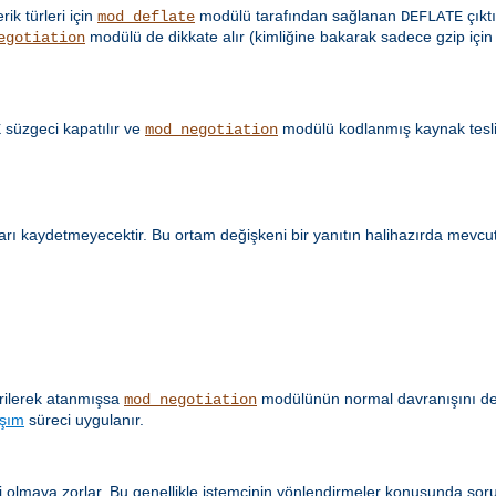
erik türleri için
modülü tarafından sağlanan
çıktı
mod_deflate
DEFLATE
modülü de dikkate alır (kimliğine bakarak sadece gzip için
egotiation
süzgeci kapatılır ve
modülü kodlanmış kaynak tesli
E
mod_negotiation
ları kaydetmeyecektir. Bu ortam değişkeni bir yanıtın halihazırda mevcu
verilerek atanmışsa
modülünün normal davranışını değiş
mod_negotiation
aşım
süreci uygulanır.
olmaya zorlar. Bu genellikle istemcinin yönlendirmeler konusunda sorunl