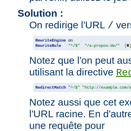
Solution :
On redirige l'URL
ve
/
RewriteEngine
RewriteRule
"^/$"
"/a-propos-de/"
[
R
Notez que l'on peut aus
utilisant la directive
Re
RedirectMatch
"^/$"
"http://example.com/
Notez aussi que cet ex
l'URL racine. En d'autre
une requête pour