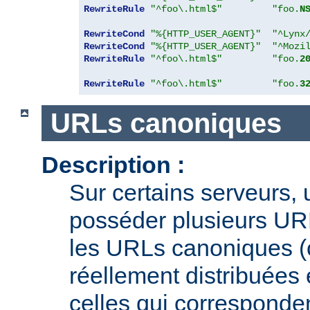
RewriteRule
"^foo\.html$"
"foo.
N
RewriteCond
"%{HTTP_USER_AGENT}"
"^Lynx
RewriteCond
"%{HTTP_USER_AGENT}"
"^Mozi
RewriteRule
"^foo\.html$"
"foo.
2
RewriteRule
"^foo\.html$"
"foo.
3
URLs canoniques
Description :
Sur certains serveurs,
posséder plusieurs URL
les URLs canoniques (c
réellement distribuées e
celles qui corresponden