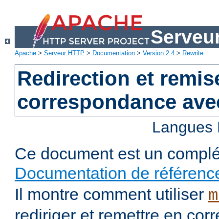
Serveu
Apache
>
Serveur HTTP
>
Documentation
>
Version 2.4
>
Rewrite
Redirection et remis
correspondance ave
Langues 
Ce document est un complé
Documentation de référenc
Il montre comment utiliser
m
rediriger et remettre en co