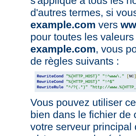
s'applique à tous les 
d'autres termes, si vou
example.com
vers
ww
pour toutes les valeurs
example.com
, vous po
de règles suivants :
RewriteCond
"%{HTTP_HOST}"
"!^www\."
[
NC
RewriteCond
"%{HTTP_HOST}"
"!^$"
RewriteRule
"^/?(.*)"
"http://www.%{HTTP
Vous pouvez utiliser ce
bien dans le fichier de
votre serveur principal