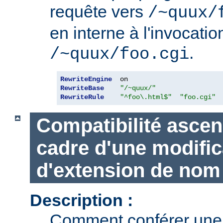
requête vers
/~quux/
en interne à l'invocatio
.
/~quux/foo.cgi
RewriteEngine
RewriteBase
"/~quux/"
RewriteRule
"^foo\.html$"
"foo.cgi"
Compatibilité ascen
cadre d'une modific
d'extension de nom 
Description :
Comment conférer une 