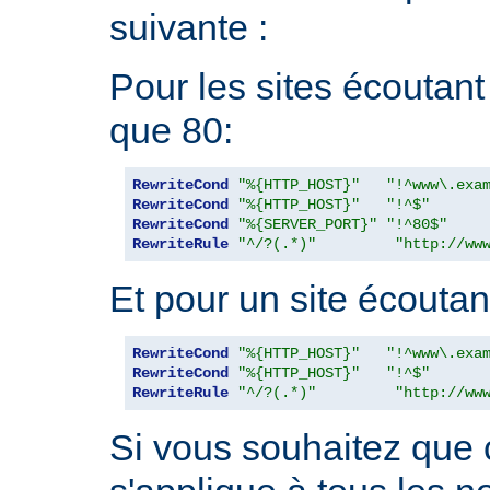
suivante :
Pour les sites écoutant
que 80:
RewriteCond
"%{HTTP_HOST}"
"!^www\.exa
RewriteCond
"%{HTTP_HOST}"
"!^$"
RewriteCond
"%{SERVER_PORT}"
"!^80$"
RewriteRule
"^/?(.*)"
"http://ww
Et pour un site écoutant
RewriteCond
"%{HTTP_HOST}"
"!^www\.exa
RewriteCond
"%{HTTP_HOST}"
"!^$"
RewriteRule
"^/?(.*)"
"http://ww
Si vous souhaitez que 