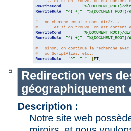
#   ... et si on trouve, on est content 
RewriteCond
"%{DOCUMENT_ROOT}/
di
RewriteRule
"^(.+)"
"%{DOCUMENT_ROOT}/
#   on cherche ensuite dans dir2/...
#   ... et si on trouve, on est content 
RewriteCond
"%{DOCUMENT_ROOT}/
di
RewriteRule
"^(.+)"
"%{DOCUMENT_ROOT}/
#   sinon, on continue la recherche avec
#   ou ScriptAlias, etc...
RewriteRule
"^"
"-"
[
PT
]
Redirection vers de
géographiquement d
Description :
Notre site web possèd
miroirs, et nous voulons