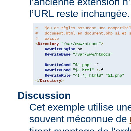
l’ancienne extension n’
l’URL reste inchangée.
#   jeu de règles assurant une compatibi
#   document.html en document.php si et 
#   existe
<
Directory
"/var/www/htdocs"
>
RewriteEngine
 on

RewriteBase
"/var/www/htdocs"
RewriteCond
"$1.php"
-
f

RewriteCond
"$1.html"
!-
f

RewriteRule
"^(.*).html$"
"$1.php"
</
Directory
>
Discussion
Cet exemple utilise une
souvent méconnue de