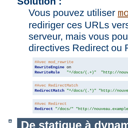
Solution :
Vous pouvez utiliser
m
rediriger ces URLs ver
serveur, mais vous pouv
directives Redirect ou
#Avec mod_rewrite
RewriteEngine
RewriteRule
"^/docs/(.+)"
"http://nou
#Avec RedirectMatch
RedirectMatch
"^/docs/(.*)"
"http://nouv
#Avec Redirect
Redirect
"/docs/"
"http://nouveau.exampl
De statique à dyna