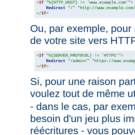
<
If
"%{HTTP_HOST} != 'www.example.com'"
>
Redirect
"/"
"http://www.example.com
</
If
>
Ou, par exemple, pour r
de votre site vers HTT
<
If
"%{SERVER_PROTOCOL} != 'HTTPS'"
>
Redirect
"/admin/"
"https://www.exam
</
If
>
Si, pour une raison part
voulez tout de même ut
- dans le cas, par exe
besoin d'un jeu plus im
réécritures - vous pouve