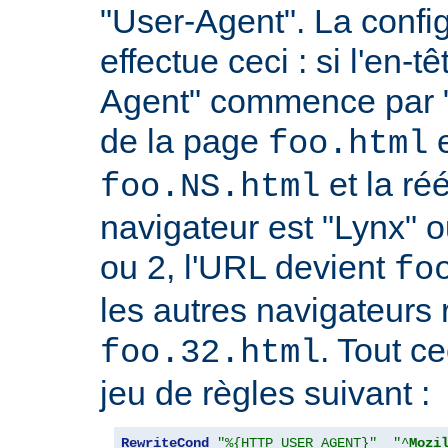
"User-Agent". La confi
effectue ceci : si l'en-
Agent" commence par "
de la page
e
foo.html
et la réé
foo.NS.html
navigateur est "Lynx" o
ou 2, l'URL devient
fo
les autres navigateurs 
. Tout ce
foo.32.html
jeu de règles suivant :
RewriteCond
"%{HTTP_USER_AGENT}"
"^
Mozi