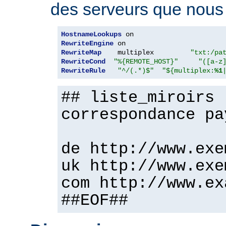
des serveurs que nous v
HostnameLookups
RewriteEngine
RewriteMap
    multiplex         
"txt:/pa
RewriteCond
"%{REMOTE_HOST}"
"([a-z
RewriteRule
"^/(.*)$"
"${multiplex:
%1
## liste_miroirs 
correspondance pa
de http://www.exe
uk http://www.exe
com http://www.ex
##EOF##