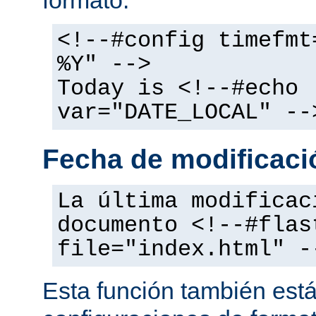
<!--#config timefmt
%Y" -->
Today is <!--#echo
var="DATE_LOCAL" --
Fecha de modificació
La última modificac
documento <!--#flas
file="index.html" -
Esta función también está