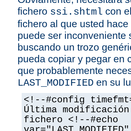
fichero
con el
ssi.shtml
fichero al que usted hace 
puede ser inconveniente s
buscando un trozo genéri
pueda copiar y pegar en c
que probablemente necesi
en su lu
LAST_MODIFIED
<!--#config timefmt
Última modificación
fichero <!--#echo
var="LAST_MODIFIED"