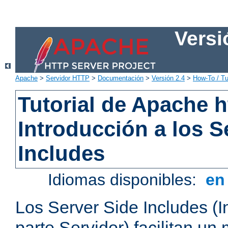
Versi
Apache
>
Servidor HTTP
>
Documentación
>
Versión 2.4
>
How-To / Tu
Tutorial de Apache h
Introducción a los S
Includes
Idiomas disponibles:
e
Los Server Side Includes (I
parte Servidor) facilitan un