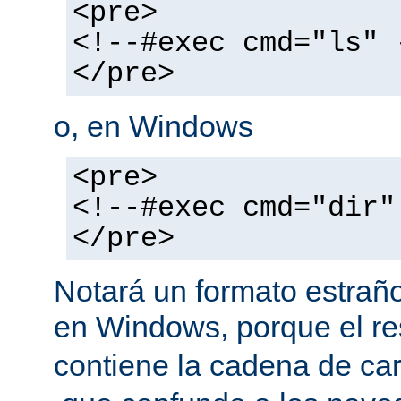
<pre>
<!--#exec cmd="ls" 
</pre>
o, en Windows
<pre>
<!--#exec cmd="dir"
</pre>
Notará un formato estraño
en Windows, porque el r
contiene la cadena de car