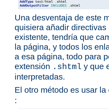
AddType
 text
/
html 
.
AddOutputFilter
INCLUDES
.
shtml
Una desventaja de este m
quisiera añadir directiva
existente, tendría que ca
la página, y todos los en
a esa página, todo para p
extensión
y que e
.shtml
interpretadas.
El otro método es usar la 
: